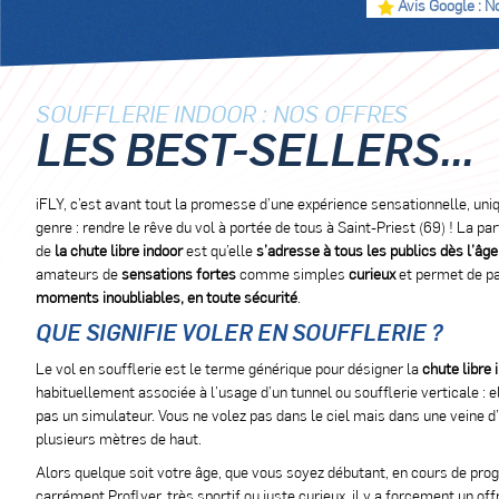
Avis Google : N
SOUFFLERIE INDOOR : NOS OFFRES
LES BEST-SELLERS...
iFLY, c’est avant tout la promesse d’une expérience sensationnelle, uni
genre : rendre le rêve du vol à portée de tous à Saint-Priest (69) ! La par
de
la chute libre indoor
est qu’elle
s’adresse à tous les publics dès l’âge
amateurs de
sensations fortes
comme simples
curieux
et permet de pa
moments inoubliables, en toute sécurité
.
QUE SIGNIFIE VOLER EN SOUFFLERIE ?
Le vol en soufflerie est le terme générique pour désigner la
chute libre 
habituellement associée à l’usage d’un tunnel ou soufflerie verticale : el
pas un simulateur. Vous ne volez pas dans le ciel mais dans une veine d’
plusieurs mètres de haut.
Alors quelque soit votre âge, que vous soyez débutant, en cours de pro
carrément Proflyer, très sportif ou juste curieux, il y a forcement un off