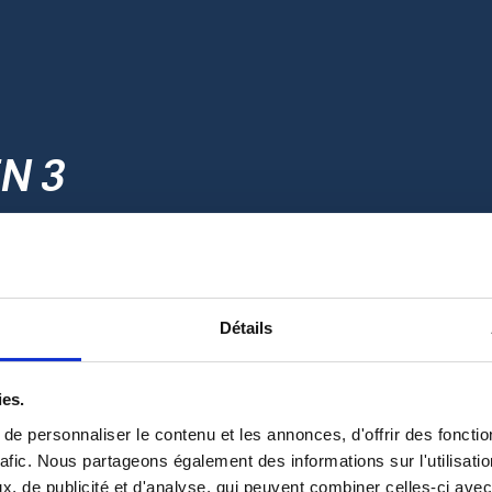
N 3
Détails
2 - CHEZ IFLY : BRIEFING, É
ies.
er votre arrivée
Finalisez votre
enregistrement
et signez votre
dé
Les participants de
moins de 18 ans
doivent êtr
e personnaliser le contenu et les annonces, d'offrir des fonctio
 sport, ainsi que
Rencontrez votre
moniteur
, qui vous expliquera 
rafic. Nous partageons également des informations sur l'utilisati
Équipez-vous avec votre
combinaison de vol
, vo
, de publicité et d'analyse, qui peuvent combiner celles-ci avec