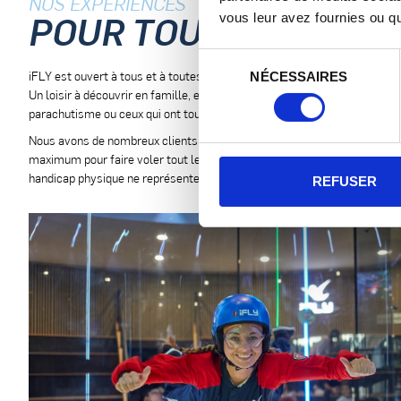
NOS EXPÉRIENCES
x longs, pensez à prendre
un élastique
pour éviter les nœuds.
POUR TOUS & TOUTES
vous leur avez fournies ou qu'
FLY
1 heure avant votre heure de vol.
Sélection
iFLY est ouvert à tous et à toutes. De 5 à 105 ans et pourquoi pas plus, i
NÉCESSAIRES
du
Un loisir à découvrir en famille, entre amis ou entre collègues. Mais au
consentement
parachutisme ou ceux qui ont toujours rêvé de sauter d’un avion !
Nous avons de nombreux clients réguliers qui sont en situation de handi
maximum pour faire voler tout le monde, peu importe le handicap ! Dans
handicap physique ne représente aucun frein pour effectuer un vol.
REFUSER