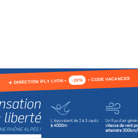
• CODE VACANCES
-20%
✈️ DIRECTION iFLY LYON •
ensation
 liberté
L'équivalent de 2 à 3 sauts
Un flux d’air géné
à 4000m
vitesse de vent p
NE RHÔNE ALPES !
atteindre 300km/