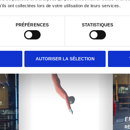
Dirigez-vous vers la
chambre de vol
, accompagné
ils ont collectées lors de votre utilisation de leurs services.
l n’y a pas d’âge pour voler.
PRÉFÉRENCES
STATISTIQUES
ssi pour les passionnés du
cap et faisons toujours notre
 la majorité des cas, un
AUTORISER LA SÉLECTION
E
RÉ