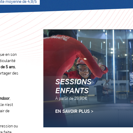
ote moyenne de 4,9/5
que en son
ticularité
 de 5 ans
,
rtager des
SESSIONS
ENFANTS
indoor
,
À partir de 29,90€
le n’est
air de
EN SAVOIR PLUS >
gression ou
re faite