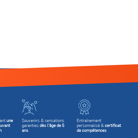
rant
une
Souvenirs & sensations
Entraînement
ouvant
garanties
dès l'âge de 5
personnalisé &
certificat
h
ans
de compétences