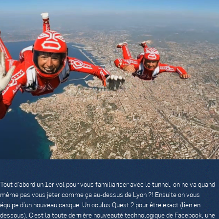
Tout d’abord un 1er vol pour vous familiariser avec le tunnel, on ne va quand
même pas vous jeter comme ça au-dessus de Lyon ?! Ensuite on vous
équipe d’un nouveau casque. Un oculus Quest 2 pour être exact (lien en
dessous). C’est la toute dernière nouveauté technologique de Facebook, une