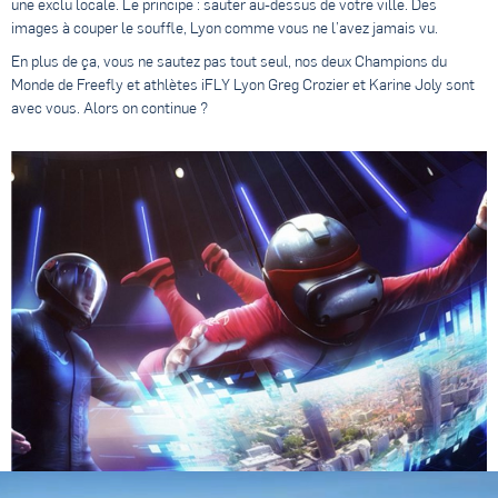
une exclu locale. Le principe : sauter au-dessus de votre ville. Des
images à couper le souffle, Lyon comme vous ne l’avez jamais vu.
En plus de ça, vous ne sautez pas tout seul, nos deux Champions du
Monde de Freefly et athlètes iFLY Lyon Greg Crozier et Karine Joly sont
avec vous. Alors on continue ?