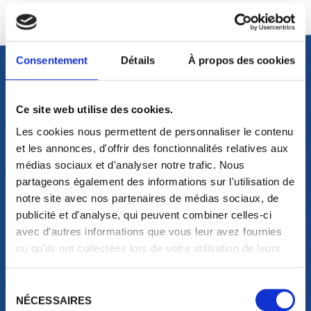
Consentement
Détails
À propos des cookies
Ce site web utilise des cookies.
TEASER DE L'ULTIMATE
Les cookies nous permettent de personnaliser le contenu
4D
et les annonces, d'offrir des fonctionnalités relatives aux
médias sociaux et d'analyser notre trafic. Nous
AU-DELÀ DES FRONTIÈRES
partageons également des informations sur l'utilisation de
DE LA RÉALITÉ
notre site avec nos partenaires de médias sociaux, de
publicité et d'analyse, qui peuvent combiner celles-ci
avec d'autres informations que vous leur avez fournies
ou qu'ils ont collectées lors de votre utilisation de leurs
services.
Sélection
NÉCESSAIRES
du