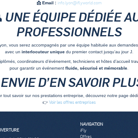
info.lyon@iflyworld.com
📩 Email :
 UNE ÉQUIPE DÉDIÉE A
PROFESSIONNELS
yon, vous serez accompagnés par une équipe habituée aux demandes 
avec un
interlocuteur unique
du premier contact jusqu’au jour J.
plômés, coordinateurs d’événement, techniciens et hôtes d’accueil tra
pour garantir un événement
fluide, sécurisé et mémorable
.
 ENVIE D’EN SAVOIR PLU
r tout savoir sur nos prestations entreprise, découvrez notre page dédi
Voir les offres entreprises
👉
NAVIGATION
UVERTURE
iFly
Offres