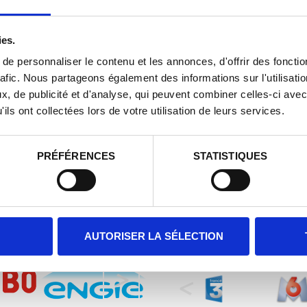
S CRÉONS DE L’ÉMOTION ET DU SOUVENIR, IDÉA
Vous allez pouvoir (faire) découvrir une activité innovante 
ies.
Une activité accessibl
e personnaliser le contenu et les annonces, d'offrir des fonctio
Pour votre confort d’organisation, nous mettons à
rafic. Nous partageons également des informations sur l'utilisati
, de publicité et d'analyse, qui peuvent combiner celles-ci avec
ils ont collectées lors de votre utilisation de leurs services.
PRÉFÉRENCES
STATISTIQUES
IANCE...
ILS
AUTORISER LA SÉLECTION