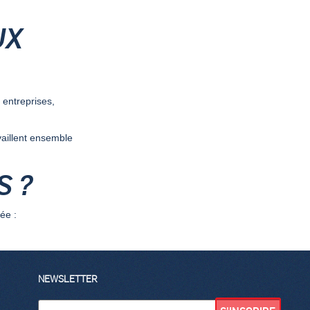
UX
entreprises,
vaillent ensemble
S ?
ée :
NEWSLETTER