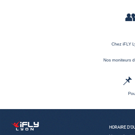

Chez iFLY L
Nos moniteurs di
📌
Pou
HORAIRE D’O