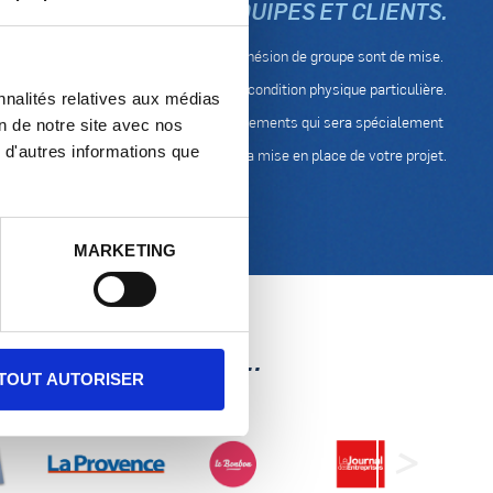
L POUR FÉDÉRER VOS ÉQUIPES ET CLIENTS.
où le dépassement de soi, le fun et la cohésion de groupe sont de mise.
e à tous, sans expérience préalable ou condition physique particulière.
nnalités relatives aux médias
 votre disposition un coordinateur d’événements qui sera spécialement
on de notre site avec nos
 d'autres informations que
dédié à la préparation et à la mise en place de votre projet.
MARKETING
 PARLENT DE NOUS...
TOUT AUTORISER