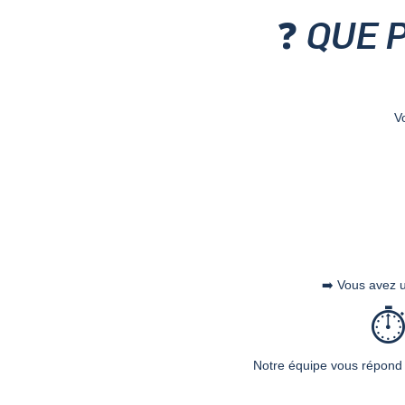
❓ QUE 
V
➡️ Vous avez u
⏱
Notre équipe vous répon